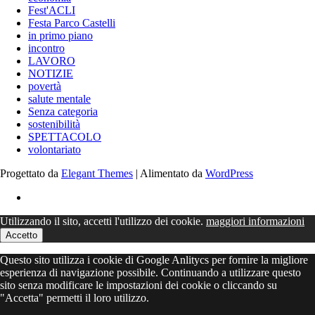
Fest'ACLI
Festa Parco Castelli
in primo piano
incontro
LAVORO
NOTIZIE
povertà
salute mentale
Senza categoria
sostenibilità
SPETTACOLO
volontariato
Progettato da
Elegant Themes
| Alimentato da
WordPress
Utilizzando il sito, accetti l'utilizzo dei cookie.
maggiori informazioni
Accetto
Questo sito utilizza i cookie di Google Anlitycs per fornire la migliore
esperienza di navigazione possibile. Continuando a utilizzare questo
sito senza modificare le impostazioni dei cookie o cliccando su
"Accetta" permetti il loro utilizzo.