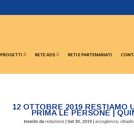
PROGETTI
RETE ADS
RETI E PARTENARIATI
CONT
12 OTTOBRE 2019 RESTIAMO U
PRIMA LE PERSONE | QUI
Inserito da
redazione
|
Set 30, 2019
|
accoglienza
,
cittadi