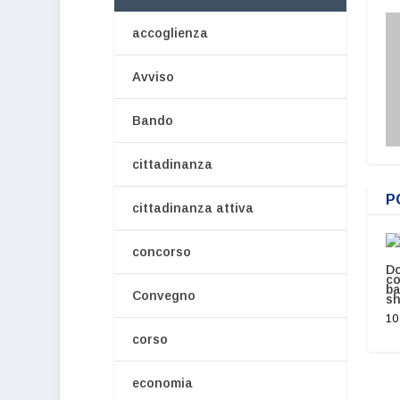
accoglienza
Avviso
Bando
cittadinanza
P
cittadinanza attiva
concorso
Do
co
ba
Convegno
sh
10
corso
economia