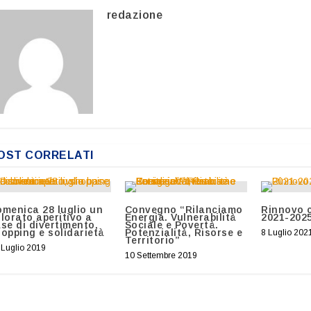
redazione
OST CORRELATI
menica 28 luglio un
Convegno “Rilanciamo
Rinnovo c
lorato aperitivo a
Energia. Vulnerabilità
2021-202
se di divertimento,
Sociale e Povertà.
opping e solidarietà
Potenzialità, Risorse e
8 Luglio 202
Territorio”
 Luglio 2019
10 Settembre 2019